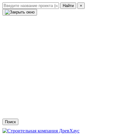
Найти
×
Проекты домов
Построенные дома
Видеоотзывы
Доставка
Ипотека и мат.капитал
Акции
Контакты
Посчитать свой проект
Поиск