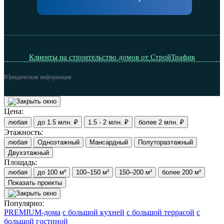
Клиенты на строительство домов от СтройТрафик
Юридическая информация
Цена:
любая
до 1.5 млн. ₽
1.5 - 2 млн. ₽
более 2 млн. ₽
Этажность:
любая
Одноэтажный
Мансардный
Полутораэтажный
Двухэтажный
Площадь:
любая
до 100 м²
100–150 м²
150–200 м²
более 200 м²
Показать проекты
Популярно:
PREMIUM-дома
с большой кухней
с большой террасой
с
большой гостиной