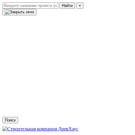
Найти
×
Проекты домов
Построенные дома
Видеоотзывы
Доставка
Ипотека и мат.капитал
Акции
Контакты
Посчитать свой проект
Поиск