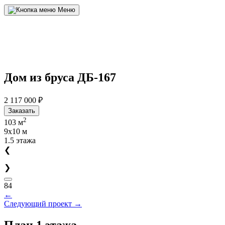
Меню
Дом из бруса
ДБ-167
2 117 000 ₽
Заказать
2
103 м
9x10 м
1.5 этажа
❮
❯
84
←
Следующий проект
→