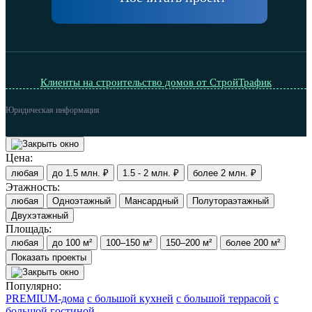
Клиенты на строительство домов от СтройТрафик
Юридическая информация
Цена:
любая
до 1.5 млн. ₽
1.5 - 2 млн. ₽
более 2 млн. ₽
Этажность:
любая
Одноэтажный
Мансардный
Полутораэтажный
Двухэтажный
Площадь:
любая
до 100 м²
100–150 м²
150–200 м²
более 200 м²
Показать проекты
Популярно:
PREMIUM-дома
с большой кухней
с большой террасой
с
большой гостиной